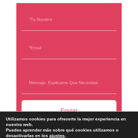
N
a
m
e
E
m
a
i
l
Enviar
Utilizamos cookies para ofrecerte la mejor experiencia en
nuestra web.
Puedes aprender más sobre qué cookies utilizamos o
desactivarlas en los
ajustes
.
Copyright © 2026 DELMA | Dirección de arte y diseño